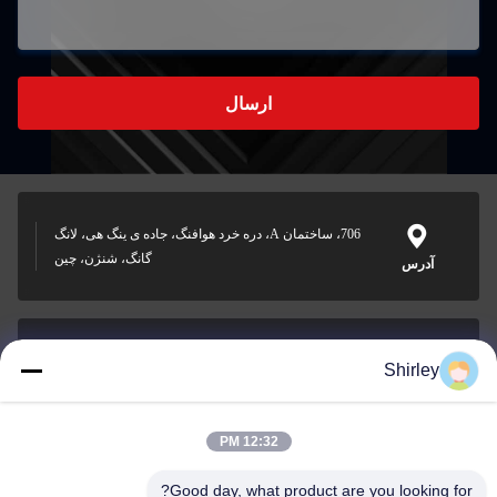
ارسال
706، ساختمان A، دره خرد هوافنگ، جاده ی ینگ هی، لانگ
گانگ، شنژن، چین
آدرس
Shirley
shirley@nature-trend.com
ایمیل
12:32 PM
Good day, what product are you looking for?