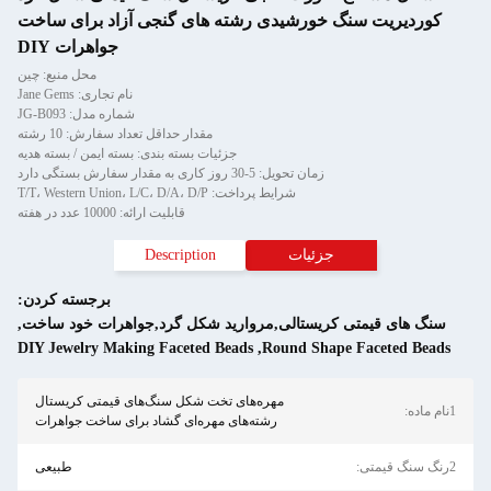
کوردیریت سنگ خورشیدی رشته های گنجی آزاد برای ساخت
جواهرات DIY
محل منبع: چین
نام تجاری: Jane Gems
شماره مدل: JG-B093
مقدار حداقل تعداد سفارش: 10 رشته
جزئیات بسته بندی: بسته ایمن / بسته هدیه
زمان تحویل: 5-30 روز کاری به مقدار سفارش بستگی دارد
شرایط پرداخت: T/T، Western Union، L/C، D/A، D/P
قابلیت ارائه: 10000 عدد در هفته
جزئیات
Description
برجسته کردن:
سنگ های قیمتی کریستالی,مروارید شکل گرد,جواهرات خود ساخت
,
DIY Jewelry Making Faceted Beads
,
Round Shape Faceted Beads
مهره‌های تخت شکل سنگ‌های قیمتی کریستال
1نام ماده:
رشته‌های مهره‌ای گشاد برای ساخت جواهرات
2رنگ سنگ قیمتی:
طبیعی