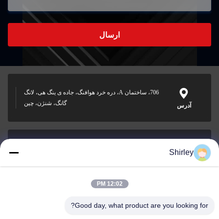
ارسال
706، ساختمان A، دره خرد هوافنگ، جاده ی ینگ هی، لانگ
گانگ، شنژن، چین
آدرس
Shirley
shirley@nature-trend.com
ایمیل
12:02 PM
Good day, what product are you looking for?
0086-18148506772
Phone