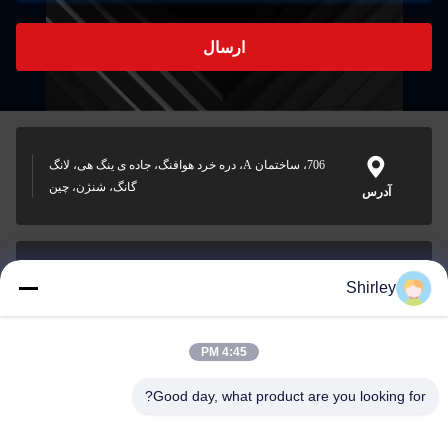
ارسال
706، ساختمان A، دره خرد هوافنگ، جاده ی ینگ هی، لانگ
گانگ، شنژن، چین
آدرس
Shirley
shirley@nature-trend.com
ایمیل
4:45 PM
Good day, what product are you looking for?
0086-18148506772
Phone