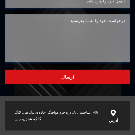
ارسال
706، ساختمان A، دره خرد هوافنگ، جاده ی ینگ هی، لانگ
گانگ، شنژن، چین
آدرس