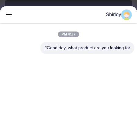
Shirley
shirley@nature-trend.com
ایمیل
4:27 PM
Good day, what product are you looking for?
0086-18148506772
Phone
Shenzhen Jane Cheng Development Co.,
Limited