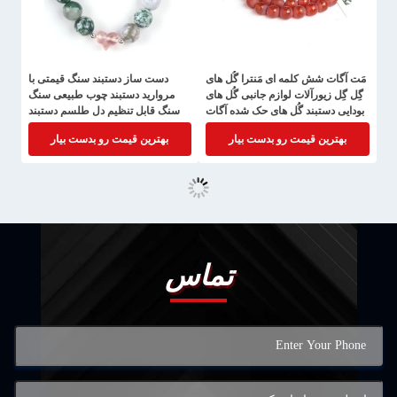
مَت آگات شش کلمه ای مَنترا گُل های
دست ساز دستبند سنگ قیمتی با
گِل گِل زیورآلات لوازم جانبی گُل های
مروارید دستبند چوب طبیعی سنگ
بودایی دستبند گُل های حک شده آگات
سنگ قابل تنظیم دل طلسم دستبند
برای مهمانی روزانه
بهترین قیمت رو بدست بیار
بهترین قیمت رو بدست بیار
تماس