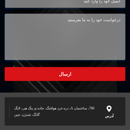
ارسال
706، ساختمان A، دره خرد هوافنگ، جاده ی ینگ هی، لانگ
گانگ، شنژن، چین
آدرس