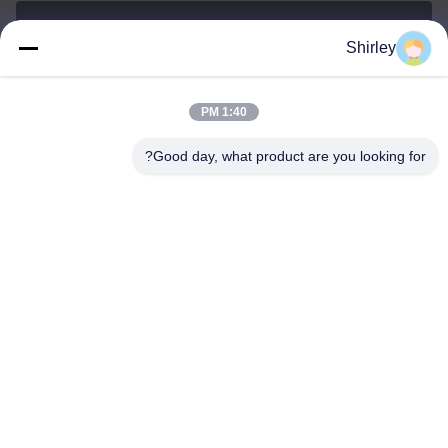
Shirley
shirley@nature-trend.com
ایمیل
1:40 PM
Good day, what product are you looking for?
0086-18148506772
Phone
Shenzhen Jane Cheng Development Co.,
Limited