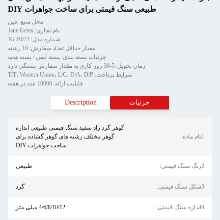
طبیعی سنگ قیمتی برای ساخت جواهرات DIY
محل منبع: چین
نام تجاری: Jane Gems
شماره مدل: JG-B072
مقدار حداقل تعداد سفارش: 10 رشته
جزئیات بسته بندی: بسته ایمن / بسته هدیه
زمان تحویل: 5-30 روز کاری به مقدار سفارش بستگی دارد
شرایط پرداخت: T/T، Western Union، L/C، D/A، D/P
قابلیت ارائه: 10000 عدد در هفته
جزئیات
Description
گوهر گرد ژاد سفید سنگ قیمتی طبیعی اندازه
1نام ماده:
گوهر مختلف رشته های گوهر گشاده برای
ساخت جواهرات DIY
2رنگ سنگ قیمتی:
طبیعی
3شکل سنگ قیمتی:
گرد
4اندازه سنگ قیمتی:
4/6/8/10/12 میلی متر