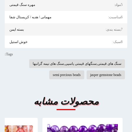
5مواد:
مهره سنگ قیمتی
6مناسبت:
مهمانی / هدیه / کریستال شفا
7بسته بندی:
بسته ایمن
8سبک:
خوش استیل
Tags:
سنگ های قیمتی,سنگهای قیمتی یاسپی,سنگ های نیمه گرانبها
semi precious beads
jasper gemstone beads
محصولات مشابه