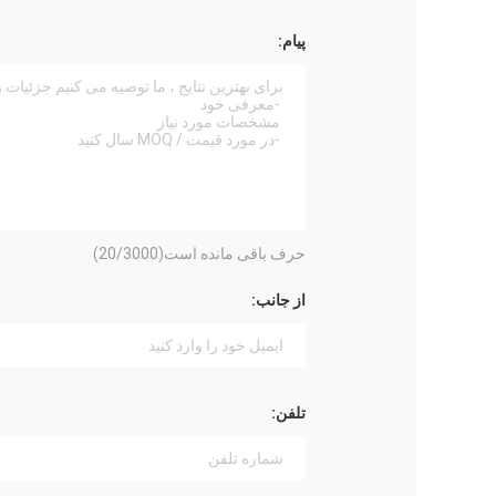
پیام:
حرف باقی مانده است(
/3000)
20
از جانب:
تلفن: