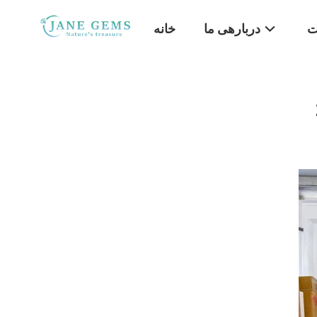
ت
دربارهی ما
خانه